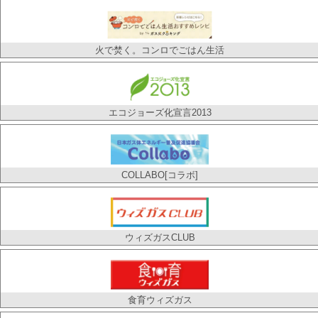
援」実施に伴い、お客様の都市ガス料金を値引きい
たします
… 続きを読む
火で焚く。コンロでごはん生活
2024.01.05
電気・ガス価格激変緩和対策事業の継続について
政府の「電気・ガス価格激変緩和対策事業」により
エコジョーズ化宣言2013
2024年１月検針分まで都市ガス料金の値引きを行う
こと
… 続きを読む
2023.10.18
COLLABO[コラボ]
適格請求書発行事業者番号と請求書のお知らせ
平素より格別のご高配を賜り厚くお礼申し上げま
す。 2023年10月１日より複数税率に対
… 続きを
ウィズガスCLUB
読む
2023.09.22
食育ウィズガス
電気・ガス価格激変緩和対策事業の継続について