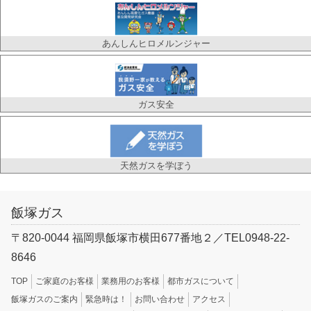
政府の「電気・ガス価格激変緩和対策事業」により
2023年10月検針分まで都市ガス料金の値引きを行う
あんしんヒロメルンジャー
こ
… 続きを読む
2023.09.01
ガス安全
「福岡県ＬＰガス料金高騰対策支援事業費補助
金」による
LPガスの値下げについて
天然ガスを学ぼう
平素より飯塚ガスをご愛顧頂きありがとうございま
す。 さて、｢電力・ガス・食料品等価格高騰重点支
援地方
… 続きを読む
飯塚ガス
〒820-0044 福岡県飯塚市横田677番地２／TEL0948-22-
2023.01.20
8646
電気・ガス価格激変緩和対策事業について
TOP
ご家庭のお客様
業務用のお客様
都市ガスについて
飯塚ガス株式会社は、政府の「電気・ガス価格激変
飯塚ガスのご案内
緊急時は！
お問い合わせ
アクセス
緩和対策事業」に採択されたことにより2023年2月