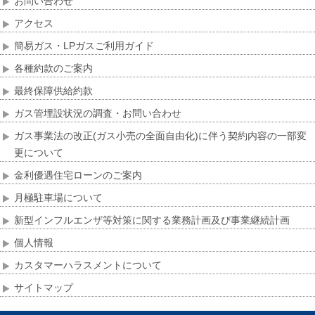
お問い合わせ
ガス料金
… 続きを読む
アクセス
簡易ガス・LPガスご利用ガイド
2025.07.15
各種約款のご案内
政府支援による都市ガス料金の値引きに関するお
最終保障供給約款
知らせ
ガス管埋設状況の調査・お問い合わせ
飯塚ガス株式会社は、政府の「令和6年度電気・ガス
料金負担軽減支援事業（夏期）」実施に伴いお客様
ガス事業法の改正(ガス小売の全面自由化)に伴う契約内容の一部変
更について
の都市
… 続きを読む
金利優遇住宅ローンのご案内
2025.02.17
月極駐車場について
動画／自然災害発生時にお客さまが取るべき行動
新型インフルエンザ等対策に関する業務計画及び事業継続計画
発災時用（ガスが止まっていないお客さま向け） 発
個人情報
災時用（ガスが止まっているお客さま向け）
… 続
カスタマーハラスメントについて
きを読む
サイトマップ
2025.02.14