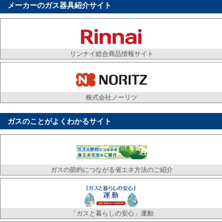
動画／あなたの都市ガス
メーカーのガス器具紹介サイト
① 換気編_「換気をせずに、ガス機器を使っていま
せんか？」 ② 点検編_「ガス機器の点検や清掃を忘
れ
… 続きを読む
リンナイ総合商品情報サイト
2025.01.06
政府支援による都市ガス料金の値引きに関するお
株式会社ノーリツ
知らせ
飯塚ガス株式会社は、政府の「令和6年度電気・ガス
ガスのことがよくわかるサイト
料金負担軽減支援事業」実施に伴いお客様の都市ガ
ス料金
… 続きを読む
2024.07.25
ガスの節約につながる省エネ方法のご紹介
政府支援による都市ガス料金の値引きに関するお
知らせ
飯塚ガス株式会社は、政府の「酷暑乗り切り緊急支
「ガスと暮らしの安心」運動